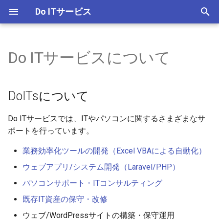
Do ITサービス
検
索
Do ITサービスについて
Excel VBA ツール・アプリ開
GrepAddin for Excel
DoITsについて
を
発
初
かんたん認証
代表者プロフィール
DoITsについて
ウェブアプリ開発
期
山田 英次（やまだ えい
Do ITサービスでは、ITやパソコンに関するさまざまなサ
化
パソコンサポート・ITコンサ
じ）
ポートを行っています。
ルティング
自主開発プロジェクト
業務効率化ツールの開発（Excel VBAによる自動化）
既存IT資産の保守・改修
ウェブアプリ/システム開発（Laravel/PHP）
パソコンサポート・ITコンサルティング
既存IT資産の保守・改修
ウェブ/WordPressサイトの構築・保守運用