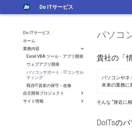
Do ITサービス
パソコ
Do ITサービス
ホーム
業務内容
貴社の「
Excel VBA ツール・アプリ開発
ウェブアプリ開発
パソコンサポート・ITコンサル
パソコンやネ
ティング
本来の業務に
既存IT資産の保守・改修
自主開発プロジェクト
サイト情報
GrepAddin for Excel
そんな “身近に
かんたん認証
Do ITサービスについて
お問い合わせ
DoITs
個人情報の取り扱い